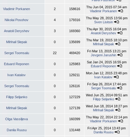
Pavel Putshkov
Thu Jun 04, 2015 07:34 am
Vladimir Porkanen
2
158616
Vladimir Porkanen
Thu May 28, 2015 13:56 pm
Nikolai Posohov
4
179316
Sven Lisitsin
Thu Apr 30, 2015 16:04 pm
Anatoli Deryshev
3
169360
Anatoli Deryshev
Thu Mar 19, 2015 18:10 pm
Mihhail Slepak
0
135699
Mihhail Slepak
Fri Mar 13, 2015 13:21 pm
Sergei Toomsalu
22
469420
Jevgeni Jarushin
Sat Jan 24, 2015 16:55 pm
Eduard Reponen
0
125983
Eduard Reponen
Mon Jan 12, 2015 23:48 pm
Ivan Katalov
0
129211
Ivan Katalov
Fri Sep 26, 2014 17:44 pm
Sergei Toomsalu
0
126116
Sergei Toomsalu
Wed Jun 25, 2014 09:51 am
Filipp Seljanko
0
127229
Filipp Seljanko
Wed Jun 18, 2014 18:27 pm
Mihhail Slepak
0
127139
Mihhail Slepak
Thu May 22, 2014 22:14 pm
Olga Vassiljeva
3
160399
Vladimir Porkanen
Fri Apr 25, 2014 13:43 pm
Danila Ruusu
0
131448
Danila Ruusu