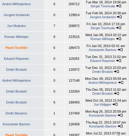
Tue Mar 18, 2014 19:06 pm
Andrei Mihhejenkov
6
200712
Sergei Toomsalu
Tue Feb 04, 2014 20:38 pm
Jevgeni Iordanski
0
129814
Jevgeni Iordanski
Fri Jan 10, 2014 17:16 pm
Juri Mulenko
7
208872
Sergei Toomsalu
Wed Jan 08, 2014 02:22 am
Roman Mihhejev
9
223515
Roman Mihhejev
Fri Jan 03, 2014 02:41 am
Pavel Tochilin
6
186473
Konstantin Barinov
Tue Dec 31, 2013 21:02 pm
Eduard Reponen
0
119283
Eduard Reponen
Tue Dec 10, 2013 22:03 pm
Dmitri Brodski
0
120972
Dmitri Brodski
Mon Dec 09, 2013 05:59 am
Andrei Mihhejenkov
0
127148
Andrei Mihhejenkov
Thu Dec 05, 2013 11:02 am
Dmitri Brodski
0
132054
Dmitri Brodski
Wed Oct 16, 2013 21:54 pm
Dmitri Brodski
6
189493
Juri Kidjajev
Mon Aug 26, 2013 20:59 pm
Dmitri Baranov
1
137469
Konstantin Barinov
Thu Aug 22, 2013 19:07 pm
Konstantin Barinov
0
126458
Konstantin Barinov
Mon Jul 22, 2013 07:58 am
Pavel Tochilin
6
189387