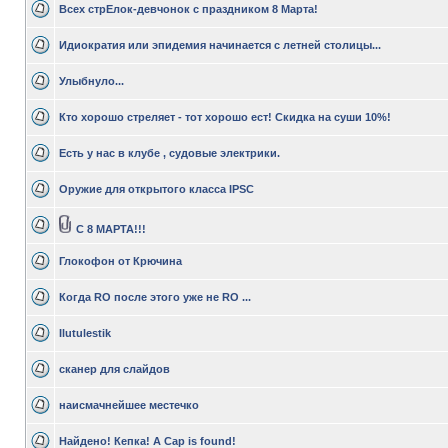
Всех стрЕлок-девчонок с праздником 8 Марта!
Идиократия или эпидемия начинается с летней столицы...
Улыбнуло...
Кто хорошо стреляет - тот хорошо ест! Скидка на суши 10%!
Есть у нас в клубе , судовые электрики.
Оружие для открытого класса IPSC
C 8 МАРТА!!!
Глокофон от Крючина
Когда RO после этого уже не RO ...
Ilutulestik
сканер для слайдов
наисмачнейшее местечко
Найдено! Кепка! A Cap is found!