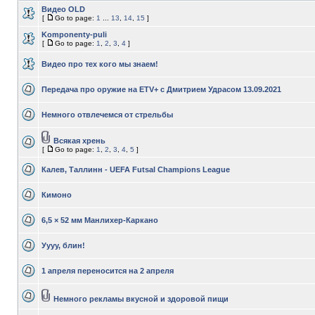
Видео OLD
[
Go to page:
1
...
13
,
14
,
15
]
Komponenty-puli
[
Go to page:
1
,
2
,
3
,
4
]
Видео про тех кого мы знаем!
Передача про оружие на ETV+ с Дмитрием Удрасом 13.09.2021
Немного отвлечемся от стрельбы
Всякая хрень
[
Go to page:
1
,
2
,
3
,
4
,
5
]
Калев, Таллинн - UEFA Futsal Champions League
Кимоно
6,5 × 52 мм Манлихер-Каркано
Уууу, блин!
1 апреля переносится на 2 апреля
Немного рекламы вкусной и здоровой пищи