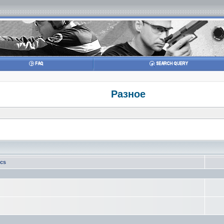
Разное
ics