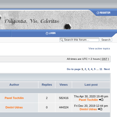
View active topics
All times are UTC + 2 hours [
DST
]
Go to page
1
,
2
,
3
,
4
,
5
...
11
Next
Author
Replies
Views
Last post
Thu Apr 30, 2020 19:49 pm
Pavel Tochilin
2
582416
Pavel Tochilin
Fri Dec 20, 2019 12:44 pm
Dmitri Udras
0
444324
Dmitri Udras