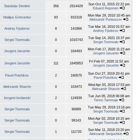
Sun Oct 11, 2015 22:22 pm
Stanislav Denikin
356
2914429
Eduard Reponen
Mon Mar 29, 2010 10:45 am
Vitalijus Grincenko
93
915318
Aleksandr Puntussov
Tue Mar 16, 2010 01:57 am
Andrey Fjodorov
8
141866
Andrey Fjodorov
Tue Sep 14, 2021 15:37 pm
Sergei Toomsalu
0
1015743
Sergei Toomsalu
Mon Feb 17, 2020 11:23 am
Jevgeni Jarushin
0
164493
Jevgeni Jarushin
Fri Feb 07, 2020 11:52 am
Jevgeni Jarushin
111
1645853
Jevgeni Jarushin
Sun Oct 27, 2019 20:41 pm
Pavel Putshkov
2
160575
Pavel Putshkov
Wed Apr 03, 2019 17:53 pm
Aleksandr Shavrin
0
103473
Aleksandr Shavrin
Tue Jun 05, 2018 06:08 am
Jevgeni Iordanski
2
124939
Tenno Tammoja
Tue May 29, 2018 13:16 pm
Sergei Toomsalu
0
96989
Sergei Toomsalu
Mon Apr 02, 2018 10:15 am
Sergei Toomsalu
0
99143
Sergei Toomsalu
Sun Mar 11, 2018 23:20 pm
Sergei Toomsalu
1
111720
Aleksandr Senjushkin