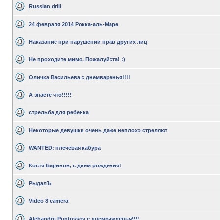
Russian drill
24 февраля 2014 Рокка-аль-Маре
Наказание при нарушении прав других лиц
Не проходите мимо. Пожалуйста! :)
Оличка Васильева с днемваренья!!!!
А знаете что!!!!!
стрельба для ребенка
Некоторые девушки очень даже неплохо стреляют
WANTED: плечевая кабура
Костя Баринов, с днем рождения!
РыдалЪ
Video 8 camera
Alehandro Puntossov с днемражденья!!!!