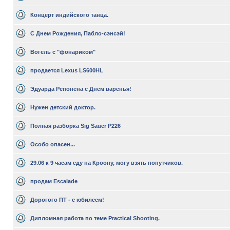
Концерт индийского танца.
С Днем Рождения, Пабло-сэнсэй!
Вогель с "фонариком"
продается Lexus LS600HL
Эдуарда Репонена с Днём варенья!
Нужен детский доктор.
Полная разборка Sig Sauer P226
Особо опасен...
29.06 к 9 часам еду на Кроону, могу взять попутчиков.
продам Escalade
Дорогого ПТ - с юбилеем!
Дипломная работа по теме Practical Shooting.