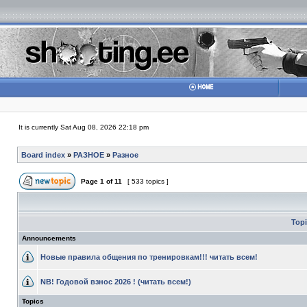
It is currently Sat Aug 08, 2026 22:18 pm
Board index
»
РАЗНОЕ
»
Разное
Page
1
of
11
[ 533 topics ]
Top
Announcements
Новые правила общения по тренировкам!!! читать всем!
NB! Годовой взнос 2026 ! (читать всем!)
Topics