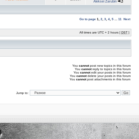
Aleksei Zarubin
Go to page
1
,
2
,
3
,
4
,
5
...
11
Next
All times are UTC + 2 hours [
DST
]
You
cannot
post new topics in this forum
You
cannot
reply to topics in this forum
You
cannot
edit your posts in this forum
You
cannot
delete your posts in this forum
You
cannot
post attachments in this forum
Jump to: