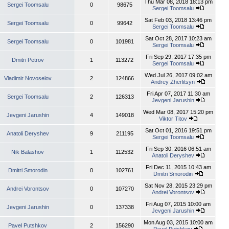
Thu Mar 08, 2018 18:13 pm
Sergei Toomsalu
0
98675
Sergei Toomsalu
Sat Feb 03, 2018 13:46 pm
Sergei Toomsalu
0
99642
Sergei Toomsalu
Sat Oct 28, 2017 10:23 am
Sergei Toomsalu
0
101981
Sergei Toomsalu
Fri Sep 29, 2017 17:35 pm
Dmitri Petrov
1
113272
Sergei Toomsalu
Wed Jul 26, 2017 09:02 am
Vladimir Novoselov
2
124866
Andrey Zherlitsyn
Fri Apr 07, 2017 11:30 am
Sergei Toomsalu
2
126313
Jevgeni Jarushin
Wed Mar 08, 2017 15:20 pm
Jevgeni Jarushin
4
149018
Viktor Titov
Sat Oct 01, 2016 19:51 pm
Anatoli Deryshev
9
211195
Sergei Toomsalu
Fri Sep 30, 2016 06:51 am
Nik Balashov
1
112532
Anatoli Deryshev
Fri Dec 11, 2015 10:43 am
Dmitri Smorodin
0
102761
Dmitri Smorodin
Sat Nov 28, 2015 23:29 pm
Andrei Vorontsov
0
107270
Andrei Vorontsov
Fri Aug 07, 2015 10:00 am
Jevgeni Jarushin
0
137338
Jevgeni Jarushin
Mon Aug 03, 2015 10:00 am
Pavel Putshkov
2
156290