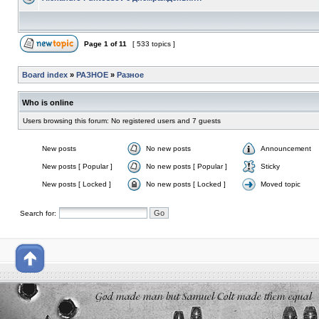
Page
1
of
11
[ 533 topics ]
Board index
»
РАЗНОЕ
»
Разное
Who is online
Users browsing this forum: No registered users and 7 guests
New posts
No new posts
Announcement
New posts [ Popular ]
No new posts [ Popular ]
Sticky
New posts [ Locked ]
No new posts [ Locked ]
Moved topic
Search for: