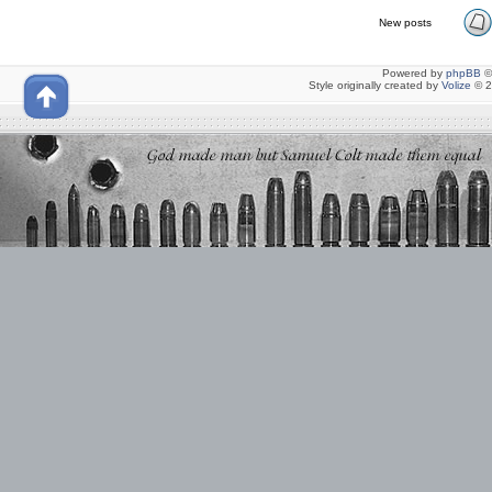
New posts
Powered by
phpBB
©
Style originally created by
Volize
© 2