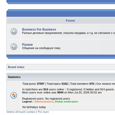
Forum
Business For Business
Разные деловые предложения, покупка продажа, и т.д. не связаное с 
Разное
Общение на свободную тему
Board index
Statistics
Total posts
37097
| Total topics
5162
| Total members
976
| Our newest 
In total there are
914
users online :: 0 registered, 0 hidden and 914 guests.
Most users ever online was
9944
on Mon Jul 20, 2026 00:02 am
Registered users: No registered users
Legend ::
Administrators
,
Global moderators
No birthdays today
Delete all board cookies
|
The team